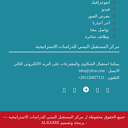
انفوجرافيك
فيديو
معرض الصور
آخر أخبارنا
تواصل معنا
وظائف شاغرة
مركز المستقبل اليمني للدراسات الاستراتيجية
يمكننا استقبال الشكاوى والمقترحات على البريد الالكتروني التالي :
الايميل : info@yfcss.com
التلفون : 201126827121+
حميع الحقوق محفوظة ل مركز المستقبل اليمني للدراسات الاستراتيجية ---
- برمجة وتصميم
ALRAJIHI