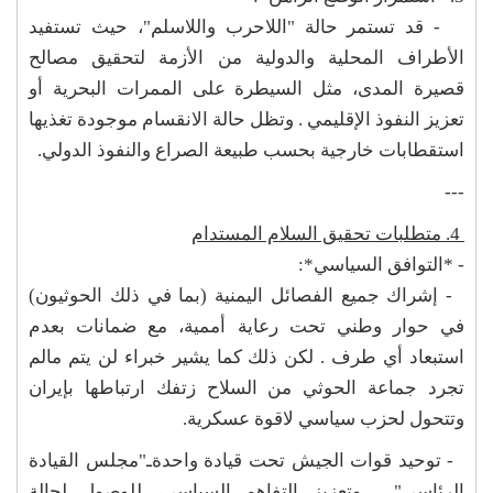
- قد تستمر حالة "اللاحرب واللاسلم"، حيث تستفيد
الأطراف المحلية والدولية من الأزمة لتحقيق مصالح
قصيرة المدى، مثل السيطرة على الممرات البحرية أو
تعزيز النفوذ الإقليمي . وتظل حالة الانقسام موجودة تغذيها
استقطابات خارجية بحسب طبيعة الصراع والنفوذ الدولي.
---
4. متطلبات تحقيق السلام المستدام
- *التوافق السياسي*:
- إشراك جميع الفصائل اليمنية (بما في ذلك الحوثيون)
في حوار وطني تحت رعاية أممية، مع ضمانات بعدم
استبعاد أي طرف . لكن ذلك كما يشير خبراء لن يتم مالم
تجرد جماعة الحوثي من السلاح زتفك ارتباطها بإيران
وتتحول لحزب سياسي لاقوة عسكرية.
- توحيد قوات الجيش تحت قيادة واحدةـ"مجلس القيادة
الرئاسي" . وتعزيز التفاهم السياسي، للوصول لحالة