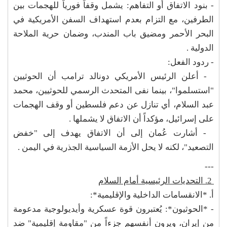
- بنود الاتفاق أو التفاهم: يشمل وقفاً فورياً للهجمات بين
الطرفين، مع التزام بعدم استهداف السفن الأمريكية في
البحر الأحمر ومضيق باب المندب، وضمان حرية الملاحة
الدولية .
- ردود الفعل:
- أعلن الرئيس الأمريكي دونالد ترامب أن الحوثيين
"استسلموا"، بينما نفى المتحدث الرسمي للحوثيين، محمد
عبد السلام، أي تنازل عن دعم فلسطين أو وقف الهجمات
على إسرائيل، مؤكداً أن الاتفاق لا يشملها .
- أشارت عُمان إلى أن الاتفاق يهدف إلى "خفض
التصعيد"، لكنه لا يحل الأزمة السياسية الجذرية في اليمن .
---
2. التحديات الرئيسية أمام السلام
أ. *الانقسامات الداخلية والإقليمية*:
- *الحوثيون*: يُعتبرون قوة عسكرية وأيديولوجية مدعومة
من إيران، ويرون أنفسهم جزءاً من "مقاومة إقليمية" ضد