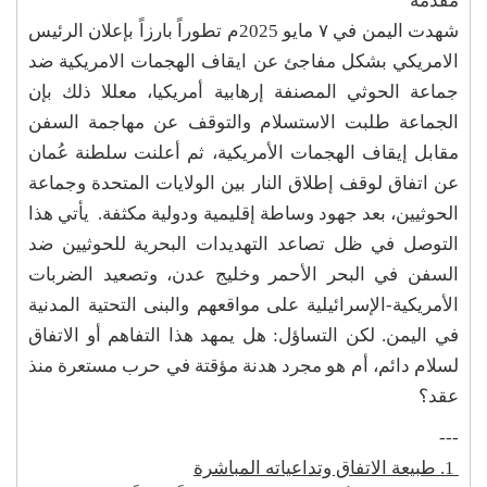
مقدمة
شهدت اليمن في ٧ مايو 2025م تطوراً بارزاً بإعلان الرئيس
الامريكي بشكل مفاجئ عن ايقاف الهجمات الامريكية ضد
جماعة الحوثي المصنفة إرهابية أمريكيا، معللا ذلك بإن
الجماعة طلبت الاستسلام والتوقف عن مهاجمة السفن
مقابل إيقاف الهجمات الأمريكية، ثم أعلنت سلطنة عُمان
عن اتفاق لوقف إطلاق النار بين الولايات المتحدة وجماعة
الحوثيين، بعد جهود وساطة إقليمية ودولية مكثفة. يأتي هذا
التوصل في ظل تصاعد التهديدات البحرية للحوثيين ضد
السفن في البحر الأحمر وخليج عدن، وتصعيد الضربات
الأمريكية-الإسرائيلية على مواقعهم والبنى التحتية المدنية
في اليمن. لكن التساؤل: هل يمهد هذا التفاهم أو الاتفاق
لسلام دائم، أم هو مجرد هدنة مؤقتة في حرب مستعرة منذ
عقد؟
---
1. طبيعة الاتفاق وتداعياته المباشرة