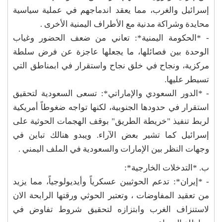
إسرائيل والغرب، مما يعقد اندماجهم في عملية سياسية
محايدة وشراكة مدنية مع الأطراف اليمنية الأخرى .
- *الحكومة اليمنية*: تعاني من ضعف الحضور وغياب
الوحدة بين فصائلها، ما يجعلها عاجزة عن فرض سلطة
مركزية، ونجاح في خلق نجاح واستقرار في ابمناطق التي
تسيطر عليها.
- *الدور السعودي والإماراتي*: تسعى السعودية لتحقيق
استقرار في حدودها الجنوبية، لكنها تواجه ضغوطاً أمريكية
لربط تنفيذ "خريطة الطريق" بوقف الهجمات الحوثية على
إسرائيل كما تشير بعض الآراء. ويبدو هنالك تباين في
وجهات النظر بين الإمارات والسعودية في الملف اليمني .
ب. *التدخلات الخارجية*:
- *إيران*: تدعم الحوثيين عسكرياً وأيديولوجياً، مما يزيد
من تعقيد المفاوضات ، وتعتبر الحوثي ورقتها الرابحة الان
لاستنزاف الغرب وابتزازه لتحقيق شروط تفاوض في